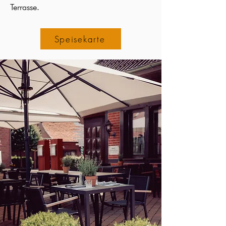
Terrasse.
Speisekarte