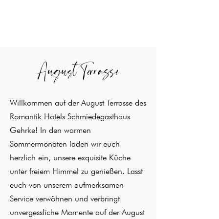
August Terrasse
Willkommen auf der August Terrasse des
Romantik Hotels Schmiedegasthaus
Gehrke! In den warmen
Sommermonaten laden wir euch
herzlich ein, unsere exquisite Küche
unter freiem Himmel zu genießen. Lasst
euch von unserem aufmerksamen
Service verwöhnen und verbringt
unvergessliche Momente auf der August