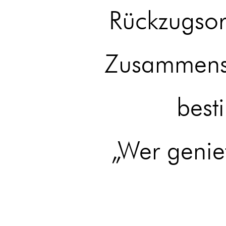
Rückzugsor
Zusammensp
best
„Wer genie